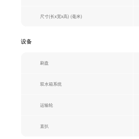
尺寸(长x宽x高) (毫米)
设备
刷盘
双水箱系统
运输轮
直扒