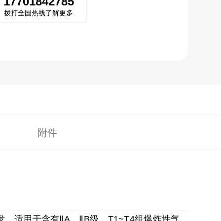
17701842785
拨打全国热线了解更多
附件
发，适用于含有ⅡA、ⅡB级，T1~T4组爆炸性气